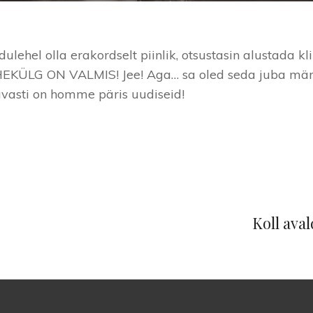
dulehel olla erakordselt piinlik, otsustasin alustada 
HEKÜLG ON VALMIS! Jee! Aga… sa oled seda juba märg
avasti on homme päris uudiseid!
Next
Post
Koll ava