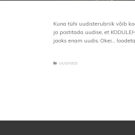
Kuna tühi uudisterubriik võib ko
ja postitada uudise, et KODULE
jaoks enam uudis. Okei… loodet
CATEGORIES
UUDISED
Navigeerimine