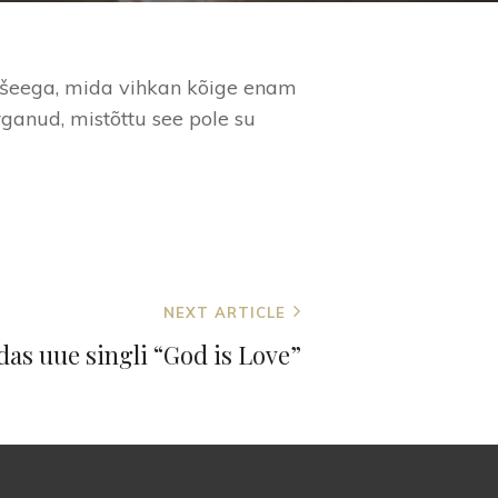
klišeega, mida vihkan kõige enam
anud, mistõttu see pole su
NEXT ARTICLE
ldas uue singli “God is Love”